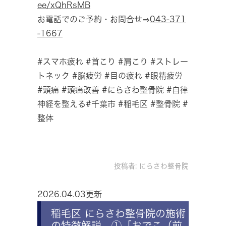
ee/xQhRsMB
お電話でのご予約・お問合せ⇒
043-371
-1667
#スマホ疲れ #首こり #肩こり #ストレー
トネック #脳疲労 #目の疲れ #眼精疲労
#頭痛 #頭痛改善 #にらさわ整骨院 #自律
神経を整える#千葉市 #稲毛区 #整骨院 #
整体
投稿者:
にらさわ整骨院
2026.04.03更新
稲毛区 にらさわ整骨院の施術
の特徴解説 ①「おでこ（前