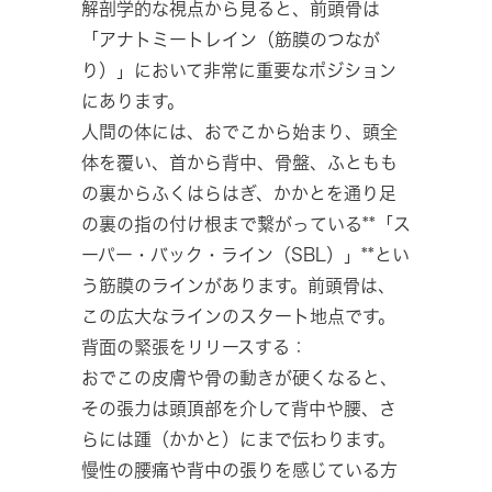
解剖学的な視点から見ると、前頭骨は
「アナトミートレイン（筋膜のつなが
り）」において非常に重要なポジション
にあります。
人間の体には、おでこから始まり、頭全
体を覆い、首から背中、骨盤、ふともも
の裏からふくはらはぎ、かかとを通り足
の裏の指の付け根まで繋がっている**「ス
ーパー・バック・ライン（SBL）」**とい
う筋膜のラインがあります。前頭骨は、
この広大なラインのスタート地点です。
背面の緊張をリリースする：
おでこの皮膚や骨の動きが硬くなると、
その張力は頭頂部を介して背中や腰、さ
らには踵（かかと）にまで伝わります。
慢性の腰痛や背中の張りを感じている方