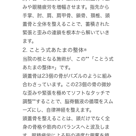
みや眼精疲労を増幅させます。指先から
手掌、肘、肩、肩甲骨、鎖骨、頚椎、頭
蓋骨と全体を整えることで、蓄積された
緊張と歪みの連鎖を根本から解いていき
ます。
2. ことう式あたまの整体®
当院の核となる施術が、この**「ことう式
あたまの整体®」です。
頭蓋骨は23個の骨がパズルのように組み
合わさっています。この23個の骨の微妙
な歪みや緊張を極めてソフトなタッチで
調整**することで、脳脊髄液の循環をスム
ーズにし、自律神経を整えます。
頭蓋骨を整えることは、頭だけでなく全
身の骨格や筋肉のバランスへと波及しま
す。眼精疲労による脳の過度な興奮を鎮