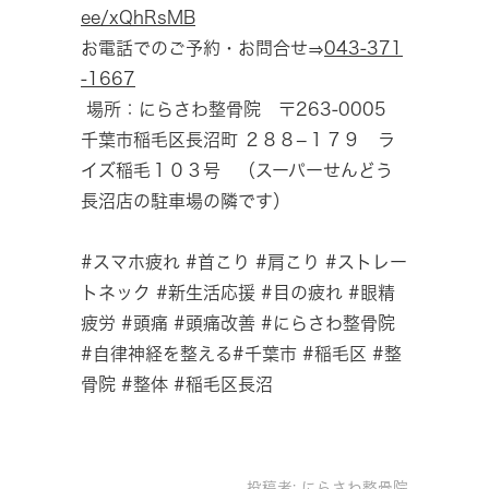
ee/xQhRsMB
お電話でのご予約・お問合せ⇒
043-371
-1667
場所：にらさわ整骨院 〒263-0005
千葉市稲毛区長沼町 ２８８−１７９ ラ
イズ稲毛１０３号 （スーパーせんどう
長沼店の駐車場の隣です）
#スマホ疲れ #首こり #肩こり #ストレー
トネック #新生活応援 #目の疲れ #眼精
疲労 #頭痛 #頭痛改善 #にらさわ整骨院
#自律神経を整える#千葉市 #稲毛区 #整
骨院 #整体 #稲毛区長沼
投稿者:
にらさわ整骨院