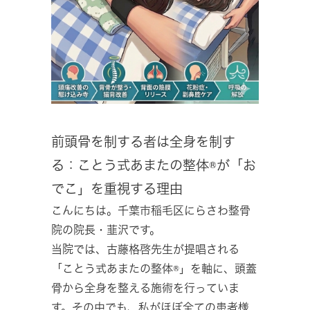
前頭骨を制する者は全身を制す
る：ことう式あまたの整体®が「お
でこ」を重視する理由
こんにちは。千葉市稲毛区にらさわ整骨
院の院長・韮沢です。
当院では、古藤格啓先生が提唱される
「ことう式あまたの整体®」を軸に、頭蓋
骨から全身を整える施術を行っていま
す。その中でも、私がほぼ全ての患者様