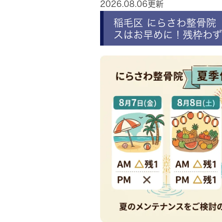
2026.08.06更新
稲毛区 にらさわ整骨院
スはお早めに！残枠わず