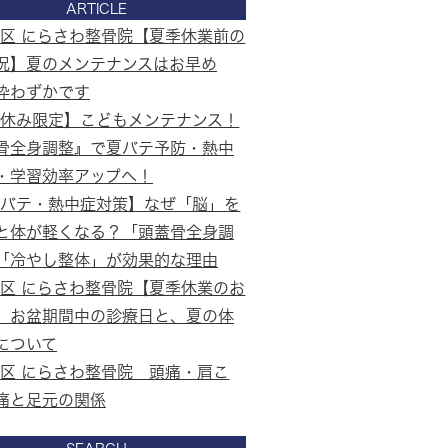
ARTICLE
区 にらさわ整骨院【夏季休業前の
況】夏のメンテナンスはお早め
枠わずかです
夏休み限定】こどもメンテナンス！
骨全身調整』で夏バテ予防・熱中
・学習効率アップへ！
夏バテ・熱中症対策】なぜ「脳」を
と体が軽くなる？「頭蓋骨全身調
「冷やし整体」が効果的な理由
区 にらさわ整骨院【夏季休業のお
】お盆期間中の診療日と、夏の体
について
区 にらさわ整骨院 頭痛・肩こ
痛と足元の関係