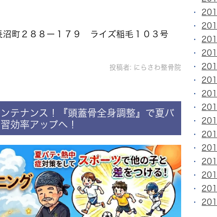
20
20
毛区長沼町２８８ー１７９ ライズ稲毛１０３号
20
20
20
投稿者:
にらさわ整骨院
20
20
20
メンテナンス！『頭蓋骨全身調整』で夏バ
20
学習効率アップへ！
20
20
20
20
20
20