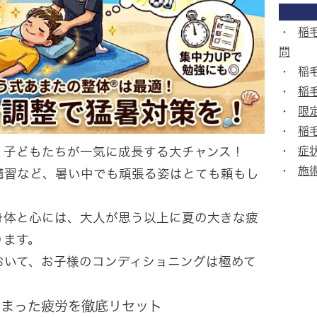
稲
問
稲
稲
限
稲
症
、子どもたちが一気に成長する大チャンス！
施
講習など、暑い中でも頑張る姿はとても頼もし
身体と心には、大人が思う以上に夏の大きな疲
ります。
おいて、お子様のコンディショニングは極めて
溜まった疲労を徹底リセット