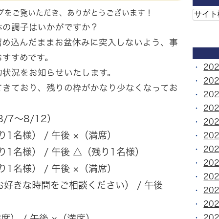
グをご覧いただき、ありがとうございます！
体の調子はいかがですか？
溜め込んだままお盆休みに突入しないよう、事
おすすめです。
20
約状況をお知らせいたします。
20
てきており、残りの枠がかなり少なくなってお
20
20
/7〜8/12）
20
1名様） / 午後 ×（満席）
20
20
1名様） / 午後 △（残り1名様）
20
1名様） / 午後 ×（満席）
20
お好きな時間をご相談ください） / 午後
20
20
20
席） / 午後 ×（満席）