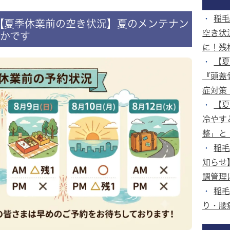
稲毛
【夏季休業前の空き状況】夏のメンテナン
空き状
かです
に！残
【
『頭蓋
症対策
【
冷やす
整」と
稲毛
知らせ
調管理
稲毛
り・腰