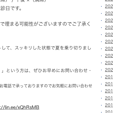
20
休診日です。
20
20
いで埋まる可能性がございますのでご了承く
20
20
20
トして、スッキリした状態で夏を乗り切りまし
20
20
20
20
！」という方は、ぜひお早めにお問い合わせ・
20
。
20
はお電話で承っておりますのでお気軽にお問い合わせ
20
20
20
://lin.ee/xQhRsMB
20