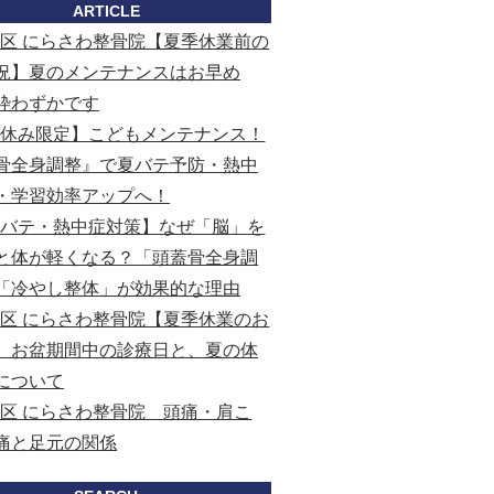
ARTICLE
区 にらさわ整骨院【夏季休業前の
況】夏のメンテナンスはお早め
枠わずかです
夏休み限定】こどもメンテナンス！
骨全身調整』で夏バテ予防・熱中
・学習効率アップへ！
夏バテ・熱中症対策】なぜ「脳」を
と体が軽くなる？「頭蓋骨全身調
「冷やし整体」が効果的な理由
区 にらさわ整骨院【夏季休業のお
】お盆期間中の診療日と、夏の体
について
区 にらさわ整骨院 頭痛・肩こ
痛と足元の関係