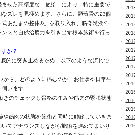
澄ませた高精度な「触診」により、特に重要で
20
なズレを見極めます。さらに、頭蓋骨の23個
20
う式あたまの整体®」を取り入れ、脳脊髄液の
20
ランスと自然治癒力を引き出す根本施術を行っ
20
20
20
ますか？
20
を徹底的に突き止めるため、以下のような流れで
20
20
いつから、どのように痛むのか、お仕事や日常生
20
を伺います。
20
の動きのチェックし骨格の歪みや筋肉の緊張状態
20
20
関節や筋肉の状態を施術と同時に触診していきま
20
ついてアナウンスしながら施術を進めてまいり
20