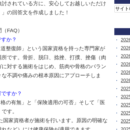
検討されている方に、安心してお越しいただけ
）」の回答文を作成しました！
（FAQ）
ですか？
20
20
「柔道整復師」という国家資格を持った専門家が
20
場所です。骨折、脱臼、捻挫、打撲、挫傷（肉
20
ガに対する施術をはじめ、筋肉や骨格のバラン
20
々な不調や痛みの根本原因にアプローチしま
20
20
何ですか？
20
家資格の有無」と「保険適用の可否」そして「医
20
」です。
20
めた国家資格者が施術を行います。原因の明確な
20
離れなど）には健康保険が適用できます。
20