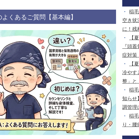
稲毛
のよくあるご質問【基本編】
空き状
に！残
【
『頭蓋
症対策
【
冷やす
整」と
稲毛
知らせ
調管理
稲毛
り・腰