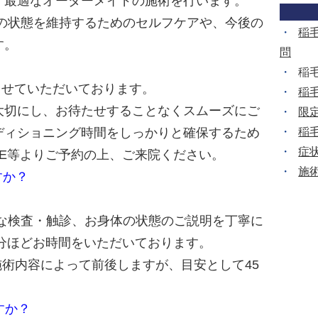
、最適なオーダーメイドの施術を行います。
後の状態を維持するためのセルフケアや、今後の
稲
す。
問
稲
とさせていただいております。
稲
大切にし、お待たせすることなくスムーズにご
限
稲
ディショニング時間をしっかりと確保するため
症
NE等よりご予約の上、ご来院ください。
施
すか？
細な検査・触診、お身体の状態のご説明を丁寧に
0分ほどお時間をいただいております。
施術内容によって前後しますが、目安として45
すか？