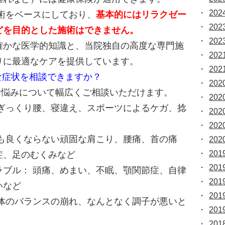
20
術をベースにしており、
基本的にはリラクゼー
20
どを目的とした施術はできません。
20
確かな医学的知識と、当院独自の高度な専門施
20
りに最適なケアを提供しています。
20
んな症状を相談できますか？
20
なお悩みについて幅広くご相談いただけます。
20
、ぎっくり腰、寝違え、スポーツによるケガ、捻
20
20
ても良くならない頑固な肩こり、腰痛、首の痛
20
20
症、足のむくみなど
20
ラブル： 頭痛、めまい、不眠、顎関節症、自律
20
いなど
20
身体のバランスの崩れ、なんとなく調子が悪いと
20
20