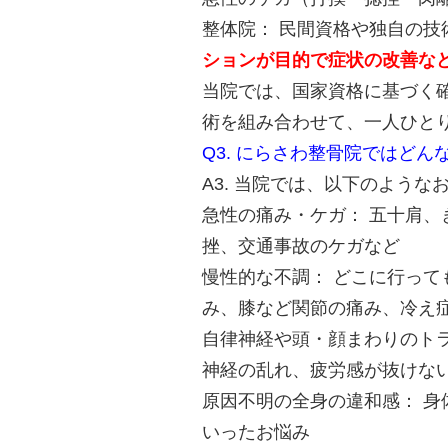
整体院： 民間資格や独自の技
ションが目的で症状の改善な
当院では、国家資格に基づく
術を組み合わせて、一人ひと
Q3. にらさわ整骨院ではど
A3. 当院では、以下のよう
急性の痛み・ケガ： 五十肩
挫、交通事故のケガなど
慢性的な不調： どこに行っ
み、膝など関節の痛み、冷え
自律神経や頭・顔まわりのト
神経の乱れ、疲労感が抜けな
原因不明の全身の違和感： 
いったお悩み