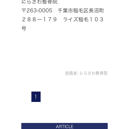
にらさわ整骨院
〒263-0005 千葉市稲毛区長沼町
２８８ー１７９ ライズ稲毛１０３
号
投稿者:
にらさわ整骨院
1
ARTICLE