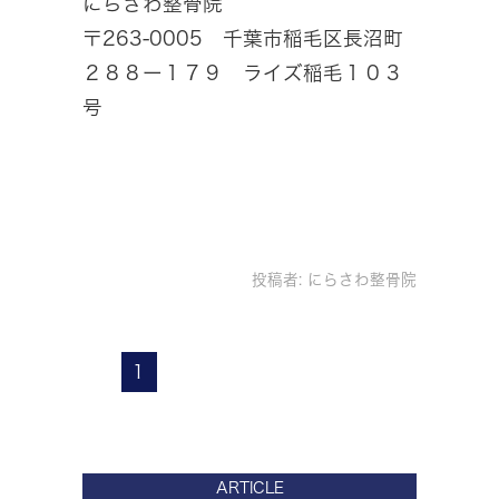
にらさわ整骨院
〒263-0005 千葉市稲毛区長沼町
２８８ー１７９ ライズ稲毛１０３
号
投稿者:
にらさわ整骨院
1
ARTICLE